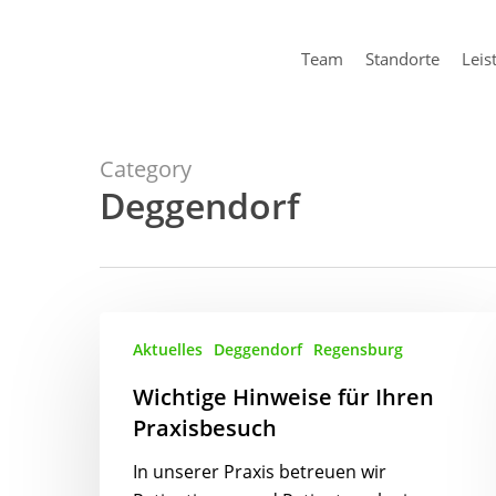
Skip
to
Team
Standorte
Leis
main
content
Category
Deggendorf
Wichtige
Aktuelles
Deggendorf
Regensburg
Hinweise
für
Wichtige Hinweise für Ihren
Ihren
Praxisbesuch
Praxisbesuch
In unserer Praxis betreuen wir