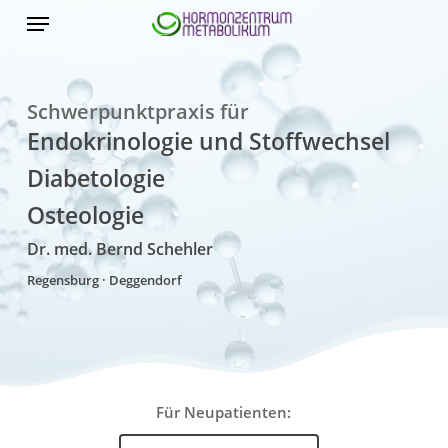
Skip
Menu
to
main
content
Schwerpunktpraxis für
Endokrinologie und Stoffwechsel
Diabetologie
Osteologie
Dr. med. Bernd Schehler
Regensburg · Deggendorf
Für Neupatienten: